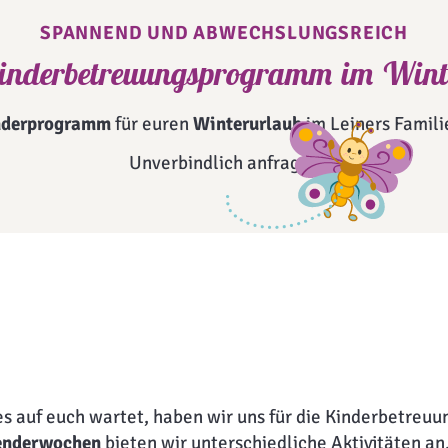
SPANNEND UND ABWECHSLUNGSREICH
inderbetreuungs­programm im Wint
nderprogramm
für euren
Winterurlaub
im Leiners Famili
Unverbindlich anfragen
 auf euch wartet, haben wir uns für die Kinderbetreuu
lenderwochen
bieten wir unterschiedliche Aktivitäten 