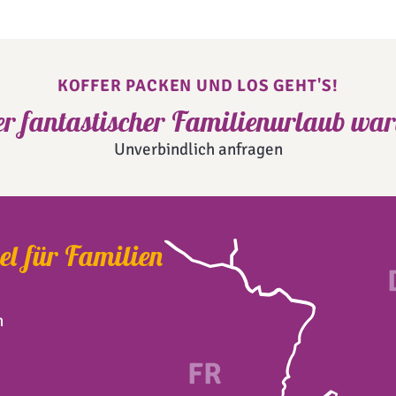
KOFFER PACKEN UND LOS GEHT'S!
er fantastischer Familienurlaub wart
Unverbindlich anfragen
el für Familien
n
FR