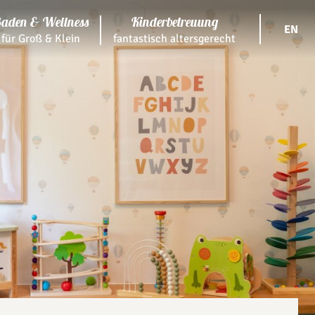
aden & Wellness
Kinderbetreuung
EN
für Groß & Klein
fantastisch altersgerecht