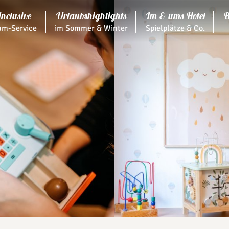
Inclusive
Urlaubshighlights
Im & ums Hotel
B
m-Service
im Sommer & Winter
Spielplätze & Co.