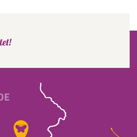
et!
DE