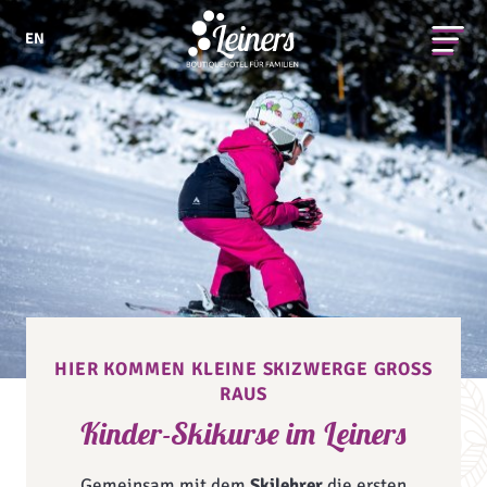
EN
HIER KOMMEN KLEINE SKIZWERGE GROSS R
AUS
Kinder-Skikurse im Leiners
Gemeinsam mit dem
Skilehrer
die ersten