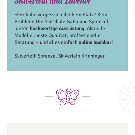
Skiverleih und Zubehör
Skischuhe vergessen oder kein Platz? Kein
Problem! Die Skischule GaPa und Sprenzel
bieten
hochwertige Ausrüstung
. Aktuelle
Modelle, beste Qualität, professionelle
Beratung – und alles einfach
online buchbar
!
Skiverleih Sprenzel
Skiverleih Krinninger