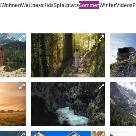
l
Wohnen
Wellness
Kids
Spielplatz
Sommer
Winter
Videos
P