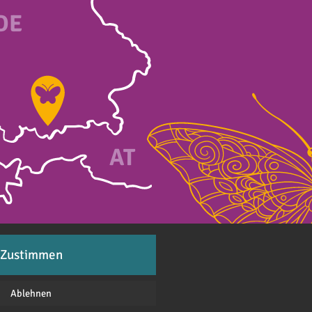
DE
A
T
Zustimmen
Ablehnen
feranten