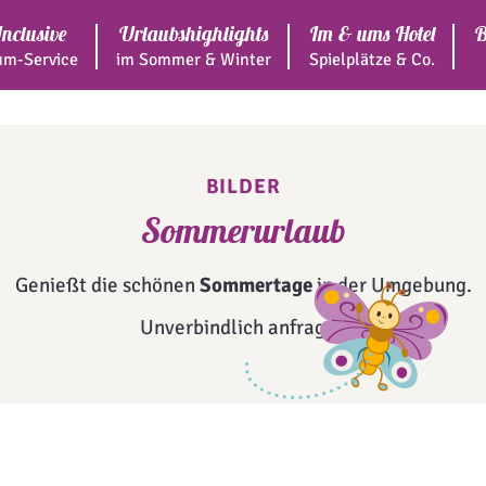
Inclusive
Urlaubshighlights
Im & ums Hotel
B
m-Service
im Sommer & Winter
Spielplätze & Co.
BILDER
Sommerurlaub
Genießt die schönen
Sommertage
in der Umgebung.
Unverbindlich anfragen