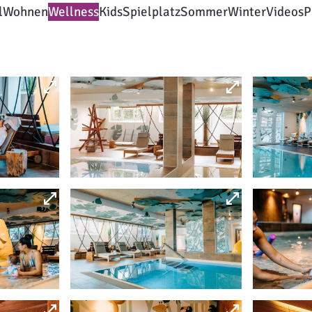
l
Wohnen
Wellness
Kids
Spielplatz
Sommer
Winter
Videos
P