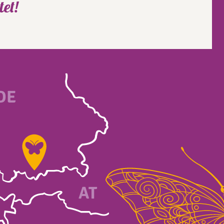
et!
DE
A
T